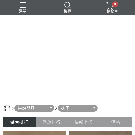
0
選單
搜尋
購物車
烘焙器具
夾子
綜合排行
熱銷排行
最新上架
價格